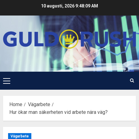
Skip
10 augusti, 2026
9:48:10 AM
to
content
Primary
Menu
Home
Vägarbete
Hur ökar man säkerheten vid arbete nära väg?
Vägarbete