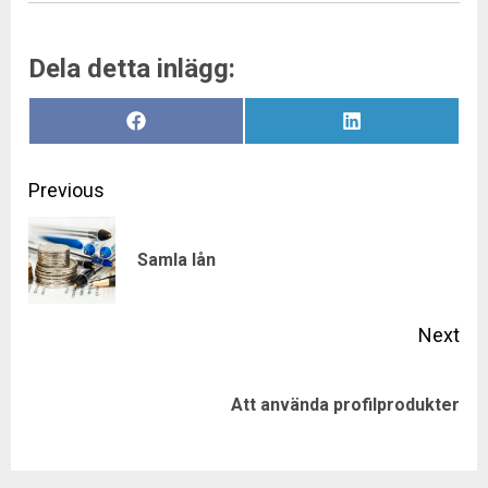
Dela detta inlägg:
Dela
Dela
Facebook
LinkedIn
på
på
Post
Previous
navigation
Pre
Samla lån
pos
Next
Next
Att använda profilprodukter
post: