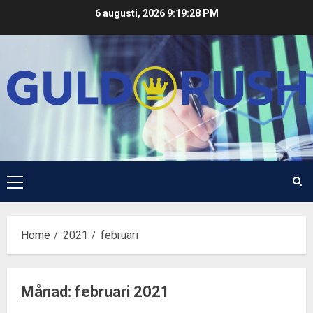
Skip
6 augusti, 2026
9:19:28 PM
to
content
Primary
Menu
Home
2021
februari
Månad:
februari 2021