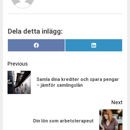
Dela detta inlägg:
Dela
Dela
Facebook
LinkedIn
på
på
Post
Previous
navigation
Samla dina krediter och spara pengar
Pre
– jämför samlingslån
pos
Next
Next
Din lön som arbetsterapeut
post: