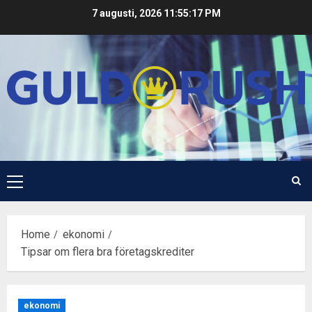
Skip
7 augusti, 2026
11:55:18 PM
to
content
Primary
Menu
Home
ekonomi
Tipsar om flera bra företagskrediter
ekonomi