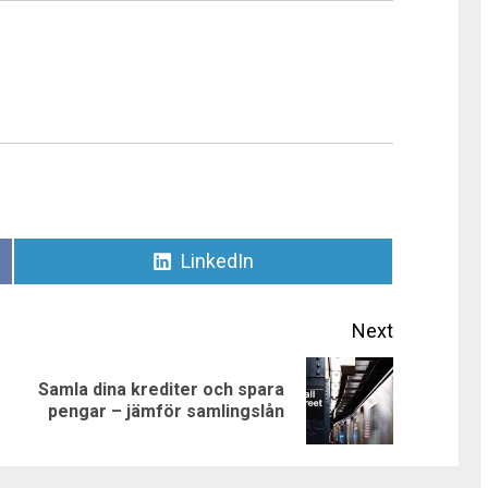
Dela
LinkedIn
på
Next
Samla dina krediter och spara
Previous
Next
pengar – jämför samlingslån
post:
post: