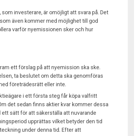
r, som investerare, är omöjligt att svara på. Det
 risk som även kommer med möjlighet till god
rollera varför nyemissionen sker och hur
 fram ett förslag på att nyemission ska ske.
relsen, ta beslutet om detta ska genomföras
ed företrädesrätt eller inte.
eägare i ett första steg får köpa valfritt
 Om det sedan finns aktier kvar kommer dessa
 ett sätt för att säkerställa att nuvarande
ningsperiod upprättas vilket betyder den tid
 teckning under denna tid. Efter att