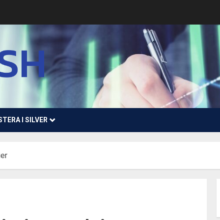
STERA I SILVER
ier