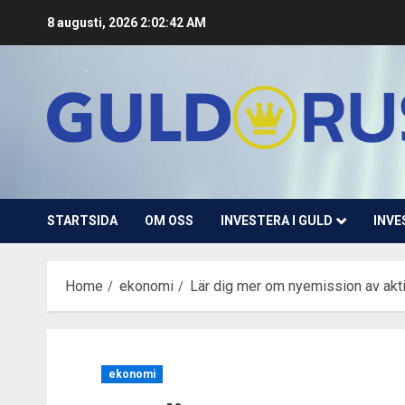
Skip
8 augusti, 2026
2:02:43 AM
to
content
STARTSIDA
OM OSS
INVESTERA I GULD
INVE
Home
ekonomi
Lär dig mer om nyemission av akt
ekonomi