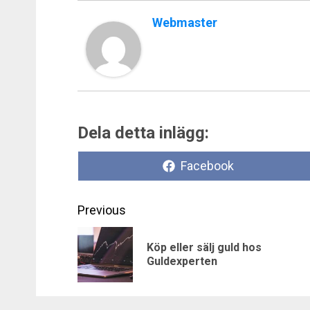
Webmaster
Dela detta inlägg:
Dela
Facebook
på
Post
Previous
navigation
Köp eller sälj guld hos
Guldexperten