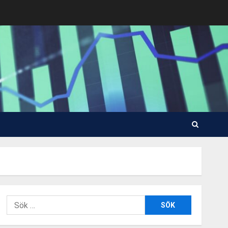
Sök
efter: