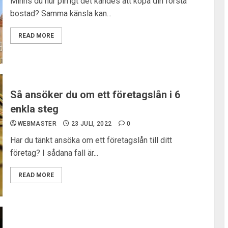
Minns du hur pirrigt det kändes att köpa din första
bostad? Samma känsla kan...
READ MORE
Så ansöker du om ett företagslån i 6
enkla steg
WEBMASTER
23 JULI, 2022
0
Har du tänkt ansöka om ett företagslån till ditt
företag? I sådana fall är...
READ MORE