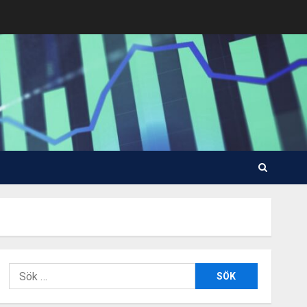
Sök
efter: