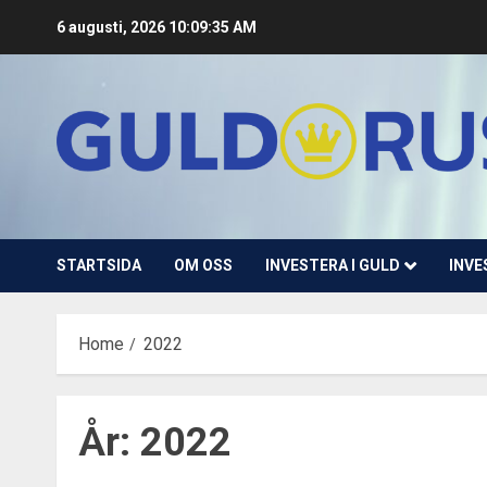
Skip
6 augusti, 2026
10:09:36 AM
to
content
STARTSIDA
OM OSS
INVESTERA I GULD
INVE
Home
2022
År:
2022