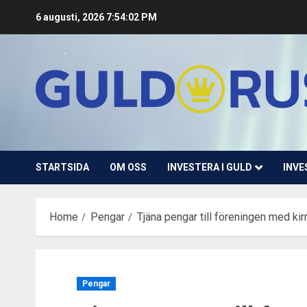
Skip
6 augusti, 2026
7:54:03 PM
to
content
STARTSIDA
OM OSS
INVESTERA I GULD
INVE
Home
Pengar
Tjäna pengar till föreningen med kir
Pengar