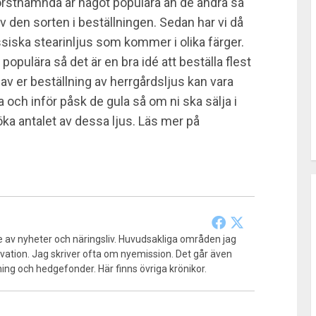
örstnämnda är något populära än de andra så
r av den sorten i beställningen. Sedan har vi då
ssiska stearinljus som kommer i olika färger.
opulära så det är en bra idé att beställa flest
av er beställning av herrgårdsljus kan vara
a och inför påsk de gula så om ni ska sälja i
öka antalet av dessa ljus. Läs mer på
e av nyheter och näringsliv. Huvudsakliga områden jag
vation. Jag skriver ofta om nyemission. Det går även
ning och hedgefonder. Här finns övriga krönikor.