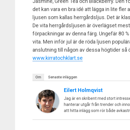
Jasmine, Green Tea och Blackberry. Den f
det kan vara en bra idé att lägga in lite fle
ljusen som kallas herrgårdsljus. Det är kla
De vita herrgårdsljusen är överlägset mest p
förpackningar av denna färg. Ungefär 80 % 
vita. Men inför jul är de röda ljusen populär
anslutning till någon av dessa högtider så 
www.kirratochklart.se
Om
Senaste inläggen
Eilert Holmqvist
Jag är en skribent med stort intress
hanterar utgår från trender och inno
att hitta inlägg som rör både avkast