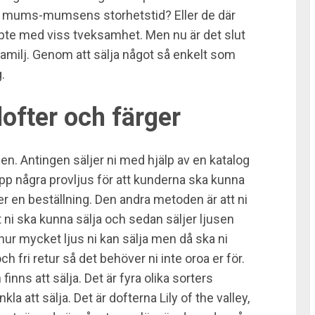
e mums-mumsens storhetstid? Eller de där
te med viss tveksamhet. Men nu är det slut
 familj. Genom att sälja något så enkelt som
.
dofter och fä
rger
usen. Antingen säljer ni med hjälp av en katalog
upp några provljus för att kunderna ska kunna
 en beställning. Den andra metoden är att ni
 ni ska kunna sälja och sedan säljer ljusen
hur mycket ljus ni kan sälja men då ska ni
och fri retur så det behöver ni inte oroa er för.
finns att sälja. Det är fyra olika sorters
a att sälja. Det är dofterna Lily of the valley,