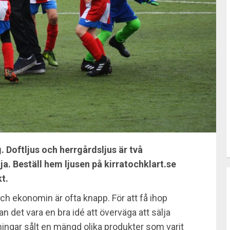
g. Doftljus och herrgårdsljus är två
ja. Beställ hem ljusen på kirratochklart.se
kt.
och ekonomin är ofta knapp. För att få ihop
an det vara en bra idé att överväga att sälja
ningar sålt en mängd olika produkter som varit