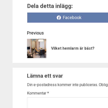
Dela detta inlägg:
Dela
Facebook
på
Post
Previous
navigation
Vilket hemlarm är bäst?
Lämna ett svar
Din e-postadress kommer inte publiceras.
Oblig
Kommentar
*