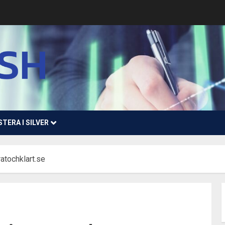
STERA I SILVER
ratochklart.se