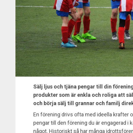
Sälj ljus och tjäna pengar till din förenin
produkter som är enkla och roliga att säl
och börja sälj till grannar och familj dire
En förening drivs ofta med ideella krafter 
pengar till den förening du är engagerad i k
något. Historiskt så har många idrottsföre