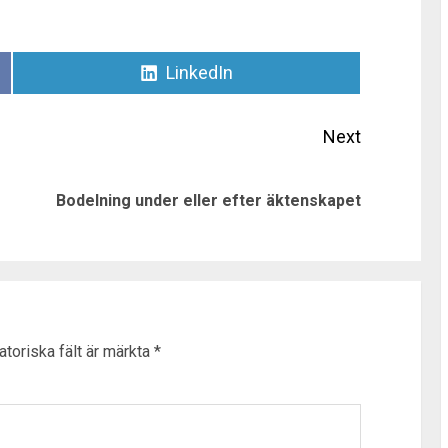
Dela
LinkedIn
på
Next
Previous
Next
Bodelning under eller efter äktenskapet
post:
post:
atoriska fält är märkta
*