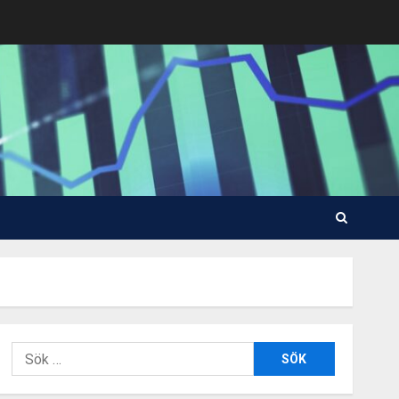
Sök
efter: